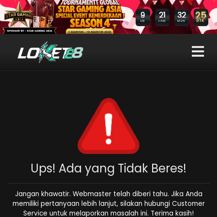
25
9
21
32
DTK
HR
JAM
MEN
Ups! Ada yang Tidak Beres!
Jangan khawatir. Webmaster telah diberi tahu. Jika Anda
memiliki pertanyaan lebih lanjut, silakan hubungi Customer
Service untuk melaporkan masalah ini. Terima kasih!