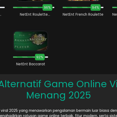
96%
94%
96%
94%
NetEnt Roulette
NetEnt French Roulette
Ne
Advanced
92%
92%
NetEnt Baccarat
 Alternatif Game Online
Menang 2025
ine viral 2025 yang menawarkan pengalaman bermain luar biasa de
ghadirkan ratusan game online terbaik, fitur modern, serta si