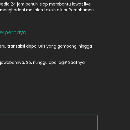
rsedia 24 jam penuh, siap membantu lewat live
an menghadapi masalah teknis diluar Pemahaman
Terpercaya
seru, transaksi depo Qris yang gampang, hingga
di jawabannya. So, nunggu apa lagi? Saatnya