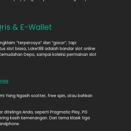
ris & E-Wallet
ngklaim “terpercaya” dan “gacor”, tapi
s slot biasa, Loket88 adalah bandar slot online
Kemudahan Depo, sampai koleksi permainan slot
et88
smi Yang Ngasih scatter, free spin, atau bahkan
r ditelinga Anda, seperti Pragmatic Play, PG
sering kasih kemenangan. Dari tema klasik tiga
Handphone.