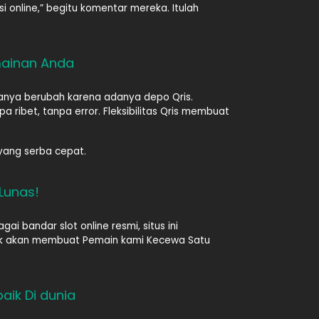
i online,” begitu komentar mereka. Itulah
mainan Anda
emuanya berubah karena adanya depo Qris.
 ribet, tanpa error. Fleksibilitas Qris membuat
 yang serba cepat.
Lunas!
 bandar slot online resmi, situs ini
dak akan membuat Pemain kami Kecewa Satu
aik Di dunia