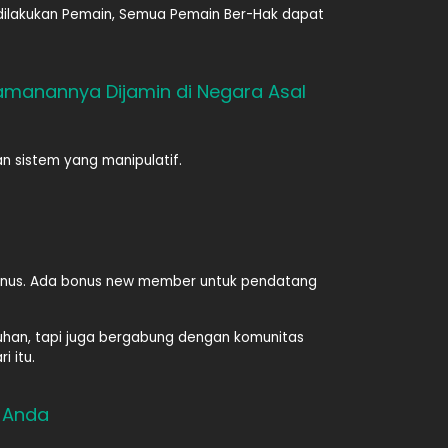
 dilakukan Pemain, Semua Pemain Ber-Hak dapat
amanannya Dijamin di Negara Asal
n sistem yang manipulatif.
bonus. Ada bonus new member untuk pendatang
aruhan, tapi juga bergabung dengan komunitas
 itu.
 Anda