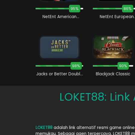
95%
86%
95%
86%
NetEnt American
NetEnt European
Roulette
Roulette
98%
90%
98%
90%
Jacks or Better Double
Blackjack Classic
Up
LOKET88: Link
LOKET88
adalah link alternatif resmi game onl
memukau. Sebagai agen terpercaya, LOKET88 men