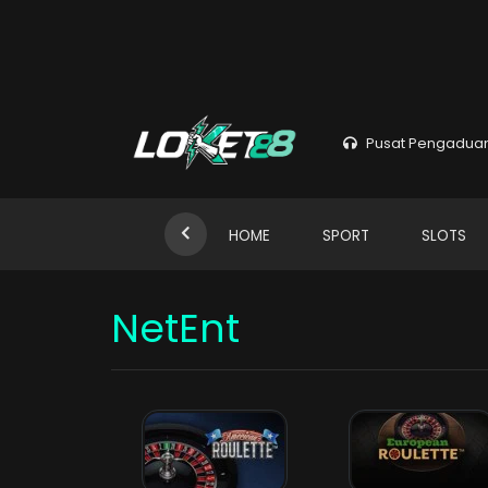
Pusat Pengadua
HOME
SPORT
SLOTS
NetEnt