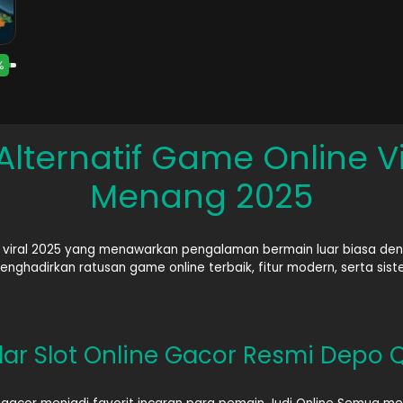
%
 Alternatif Game Online
Menang 2025
ine viral 2025 yang menawarkan pengalaman bermain luar biasa de
ghadirkan ratusan game online terbaik, fitur modern, serta si
ar Slot Online Gacor Resmi Depo Q