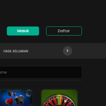
i*****m Berhasil Withdraw Rp 2.782.000,00
Masuk
Daftar
HASIL KELUARAN