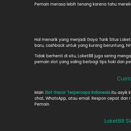
Pemain merasa lebih tenang karena tahu mereka
Hal menarik yang menjadi Gaya Tarik Situs Lo
baru, cashback untuk yang kurang beruntung, hi
Tidak berhenti di situ, Loket88 juga sering men
pemain slot yang saling berbagi tips hoki dan p
Cust
Main
Slot Gacor Terpercaya Indonesia
itu asyik 
chat, WhatsApp, atau email. Respon cepat dan 
Pemain.
Loket88 S