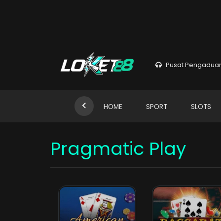
Pusat Pengadua
HOME
SPORT
SLOTS
Pragmatic Play