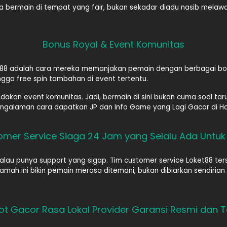
 bermain di tempat yang fair, bukan sekadar diadu nasib melawa
Bonus Royal & Event Komunitas
ket88 adalah cara mereka memanjakan pemain dengan berbagai 
ngga free spin tambahan di event tertentu.
gadakan event komunitas. Jadi, bermain di sini bukan cuma soal t
engalaman cara dapatkan JP dan Info Game yang Lagi Gacor di Hari
omer Service Siaga 24 Jam yang Selalu Ada Untuk
kalau punya support yang sigap. Tim customer service Loket88 te
ramah ini bikin pemain merasa ditemani, bukan dibiarkan sendiri
lot Gacor Rasa Lokal Provider Garansi Resmi dan 