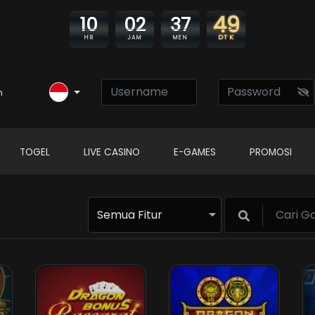
48
10
02
37
DTK
HR
JAM
MEN
n
TOGEL
LIVE CASINO
E-GAMES
PROMOSI