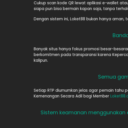
Cukup scan kode QR lewat aplikasi e-wallet atau
siapa pun bisa bermain kapan saja, tanpa ter
Dengan sistem ini, Loket88 bukan hanya aman, t
Banda
Banyak situs hanya fokus promosi besar-besaran
berkomitmen pada transparansi karena Keperca
kalipun.
Semua game 
Setiap RTP diumumkan jelas agar pemain tahu p
Kemenangan Secara Adil bagi Member
Loket88
Sistem keamanan menggunakan enk