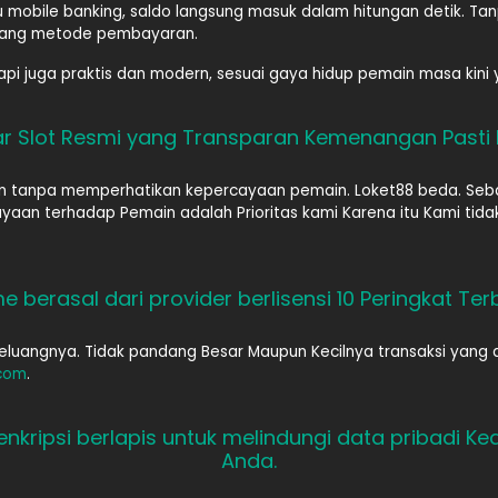
 mobile banking, saldo langsung masuk dalam hitungan detik. Tanpa
halang metode pembayaran.
api juga praktis dan modern, sesuai gaya hidup pemain masa kini
r Slot Resmi yang Transparan Kemenangan Pasti 
 tanpa memperhatikan kepercayaan pemain. Loket88 beda. Sebagai
yaan terhadap Pemain adalah Prioritas kami Karena itu Kami ti
berasal dari provider berlisensi 10 Peringkat Terb
eluangnya. Tidak pandang Besar Maupun Kecilnya transaksi yang
.com
.
ripsi berlapis untuk melindungi data pribadi Ke
Anda.