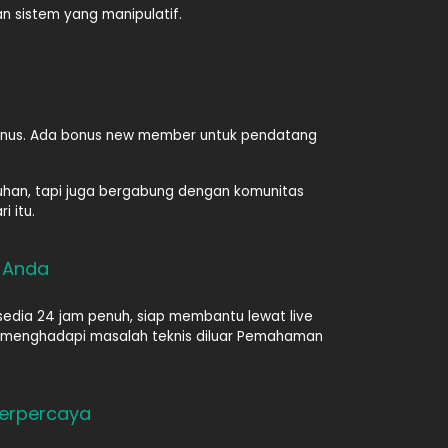
n sistem yang manipulatif.
bonus. Ada bonus new member untuk pendatang
aruhan, tapi juga bergabung dengan komunitas
 itu.
 Anda
rsedia 24 jam penuh, siap membantu lewat live
an menghadapi masalah teknis diluar Pemahaman
Terpercaya