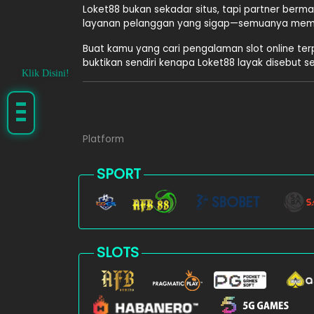
Loket88 bukan sekadar situs, tapi partner berma
layanan pelanggan yang sigap—semuanya membuat
Buat kamu yang cari pengalaman slot online terp
buktikan sendiri kenapa Loket88 layak disebut se
Klik Disini!
Platform
SPORT
SLOTS