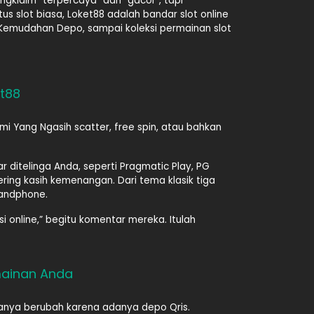
ngklaim “terpercaya” dan “gacor”, tapi
s slot biasa, Loket88 adalah bandar slot online
Kemudahan Depo, sampai koleksi permainan slot
et88
smi Yang Ngasih scatter, free spin, atau bahkan
r ditelinga Anda, seperti Pragmatic Play, PG
sering kasih kemenangan. Dari tema klasik tiga
Handphone.
i online,” begitu komentar mereka. Itulah
mainan Anda
emuanya berubah karena adanya depo Qris.