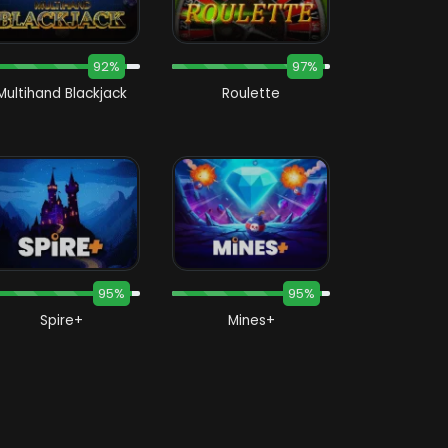
92%
97%
92%
97%
Multihand Blackjack
Roulette
95%
95%
95%
95%
Spire+
Mines+