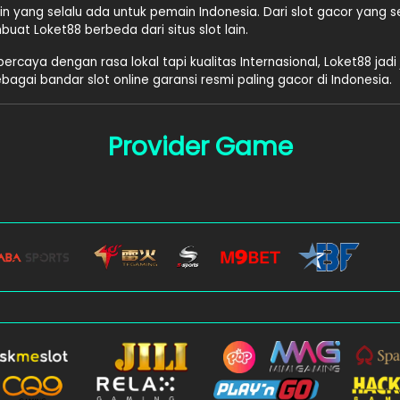
in yang selalu ada untuk pemain Indonesia. Dari slot gacor yang 
 Loket88 berbeda dari situs slot lain.
ercaya dengan rasa lokal tapi kualitas Internasional, Loket88 ja
bagai bandar slot online garansi resmi paling gacor di Indonesia.
Provider Game