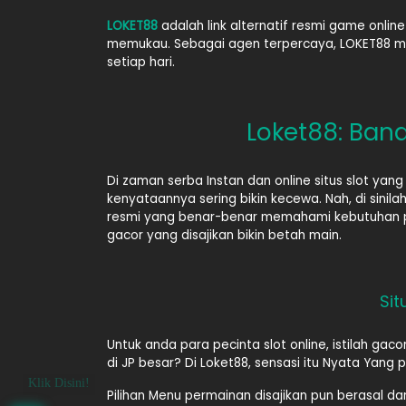
LOKET88
adalah link alternatif resmi game onl
memukau. Sebagai agen terpercaya, LOKET88 men
setiap hari.
Loket88: Band
Di zaman serba Instan dan online situs slot yan
kenyataannya sering bikin kecewa. Nah, di sini
resmi yang benar-benar memahami kebutuhan pe
gacor yang disajikan bikin betah main.
Sit
Untuk anda para pecinta slot online, istilah gac
di JP besar? Di Loket88, sensasi itu Nyata Yang 
Klik Disini!
Pilihan Menu permainan disajikan pun berasal dar