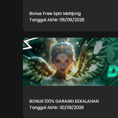
Bonus Free Spin Mahjong
Tanggal Akhir: 06/08/2026
BONUS 100% GARANSI KEKALAHAN
Tanggal Akhir: 30/09/2026