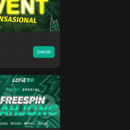
Detail