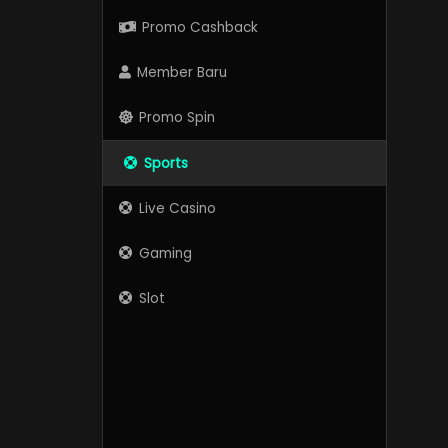
Promo Cashback
Member Baru
Promo Spin
Sports
Live Casino
Gaming
Slot